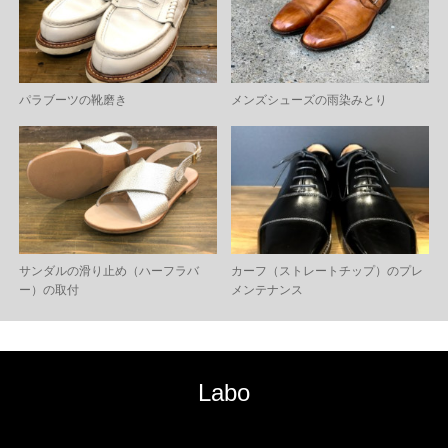
パラブーツの靴磨き
メンズシューズの雨染みとり
サンダルの滑り止め（ハーフラバ
カーフ（ストレートチップ）のプレ
ー）の取付
メンテナンス
Labo
RSS