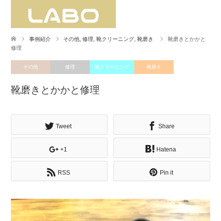
事例紹介
その他
,
修理
,
靴クリーニング
,
靴磨き
靴磨きとかかと
修理
その他
修理
靴クリーニング
靴磨き
靴磨きとかかと修理
Tweet
Share
+1
Hatena
RSS
Pin it