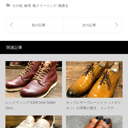
その他
,
修理
,
靴クリーニング
,
靴磨き
関連記事
レッドウィング 8166 Irish Setter
キップレザープレーントゥ（メダリ
Spor…
オン）の革靴の磨き、メンテナ…