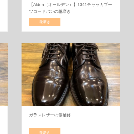
【Alden（オールデン）】1341チャッカブー
ツコードバンの靴磨き
靴磨き
ガラスレザーの傷補修
靴磨き