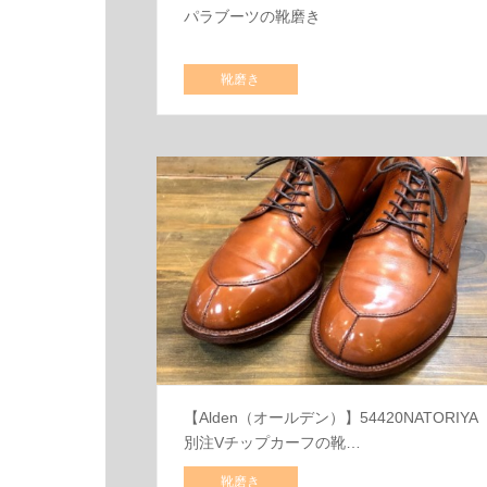
パラブーツの靴磨き
靴磨き
【Alden（オールデン）】54420NATORIYA
別注Vチップカーフの靴…
靴磨き