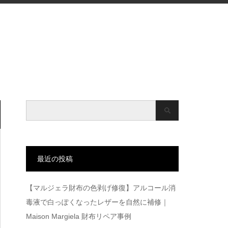
最近の投稿
【マルジェラ財布の色剥げ修復】アルコール消
毒液で白っぽくなったレザーを自然に補修｜
Maison Margiela 財布リペア事例