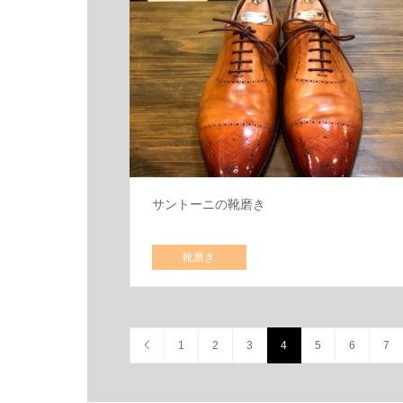
サントーニの靴磨き
靴磨き
1
2
3
4
5
6
7