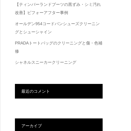
【ティンバーランドブーツの黒ずみ・シミ汚れ
改善】ビフォーアフター事例
オールデン954コードバンシューズクリーニン
グとシューシャイン
PRADAトートバッグのクリーニングと傷・色補
修
シャネルスニーカークリーニング
最近のコメント
アーカイブ